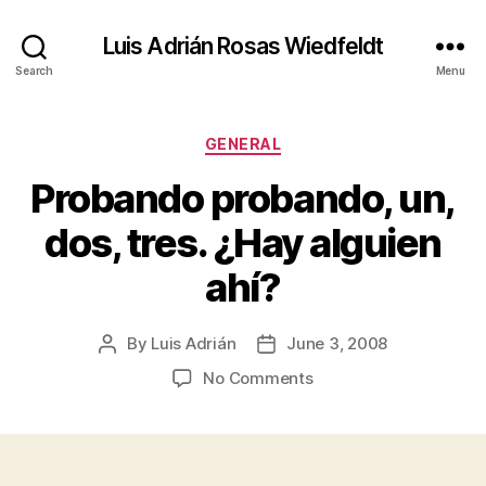
Luis Adrián Rosas Wiedfeldt
Search
Menu
Categories
GENERAL
Probando probando, un,
dos, tres. ¿Hay alguien
ahí?
By
Luis Adrián
June 3, 2008
Post
Post
author
date
on
No Comments
Probando
probando,
un,
dos,