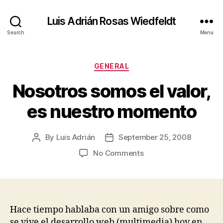
Luis Adrián Rosas Wiedfeldt
Search
Menu
Categories
GENERAL
Nosotros somos el valor,
es nuestro momento
By
Luis Adrián
September 25, 2008
Post
Post
author
date
on
No Comments
Nosotros
somos
el
valor,
es
Hace tiempo hablaba con un amigo sobre como
nuestro
se vive el desarrollo web (multimedia) hoy en