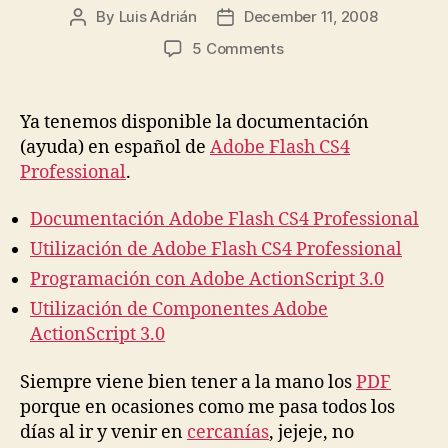
By
Luis Adrián
December 11, 2008
Post
Post
author
date
on
5 Comments
Adobe
Flash
CS4
Ya tenemos disponible la documentación
y
(ayuda) en español de
Adobe Flash CS4
ActionScript
Professional
.
3
–
Documentación Adobe Flash CS4 Professional
Documentación
en
Utilización de Adobe Flash CS4 Professional
español
Programación con Adobe ActionScript 3.0
Utilización de Componentes Adobe
ActionScript 3.0
Siempre viene bien tener a la mano los
PDF
porque en ocasiones como me pasa todos los
días al ir y venir en
cercanías
, jejeje, no