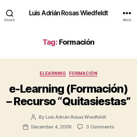
Luis Adrián Rosas Wiedfeldt
Search
Menu
Tag:
Formación
Categories
ELEARNING
FORMACIÓN
e-Learning (Formación)
– Recurso “Quitasiestas”
By
Luis Adrián Rosas Wiedfeldt
Post
author
on
December 4, 2009
3 Comments
Post
e-
date