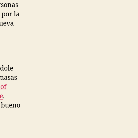
rsonas
 por la
nueva
ndole
 masas
of
e
,
 bueno