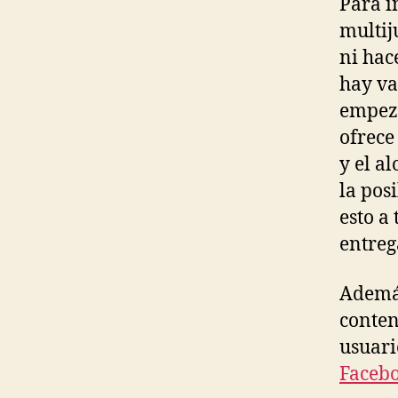
Para i
multij
ni hac
hay va
empeza
ofrece
y el a
la pos
esto a
entreg
Además
conten
usuari
Faceb