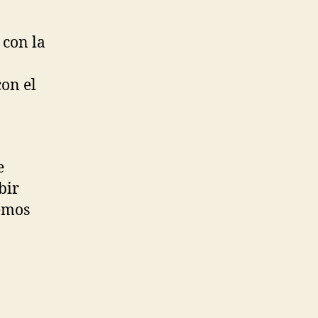
 con la
on el
e
bir
cemos