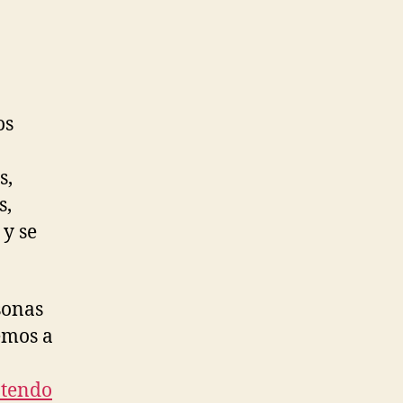
os
s,
s,
 y se
.
sonas
emos a
tendo