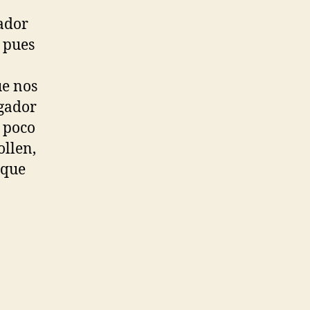
lador
 pues
e nos
ugador
a poco
ollen,
 que