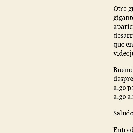
Otro g
gigant
aparic
desarr
que en
videoj
Bueno,
despre
algo p
algo a
Saludo
Entrad