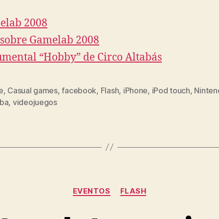
elab 2008
sobre Gamelab 2008
mental “Hobby” de Circo Altabás
e
,
Casual games
,
facebook
,
Flash
,
iPhone
,
iPod touch
,
Ninten
ba
,
videojuegos
Categories
EVENTOS
FLASH