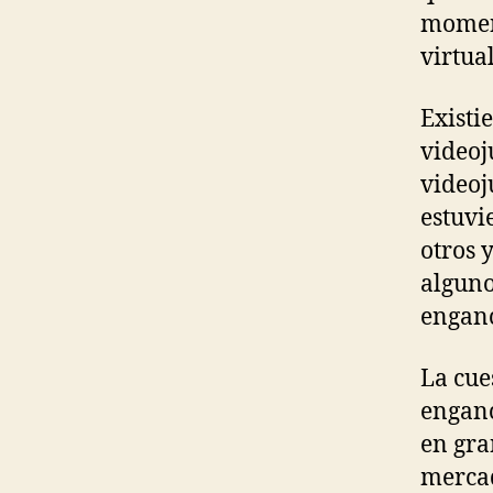
moment
virtua
Existi
videoj
videoj
estuvi
otros 
alguno
enganc
La cue
enganc
en gra
mercad