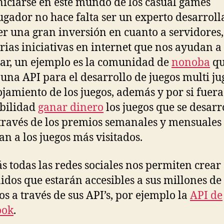
niciarse en este mundo de los casual games
ugador no hace falta ser un experto desarrol
er una gran inversión en cuanto a servidores,
rias iniciativas en internet que nos ayudan a
r, un ejemplo es la comunidad de
nonoba
qu
 una API para el desarrollo de juegos multi j
lojamiento de los juegos, además y por si fuer
ibilidad
ganar dinero
los juegos que se desarr
 través de los premios semanales y mensuales
an a los juegos más visitados.
 todas las redes sociales nos permiten crear
idos que estarán accesibles a sus millones de
os a través de sus API’s, por ejemplo la
API de
ook
.