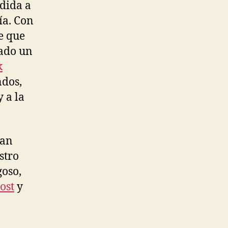
dida a
ía. Con
e que
rado un
k
ndos,
 a la
ran
stro
goso,
ost
y