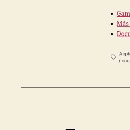
Gam
Más 
Docu
Appl
Tags
nono