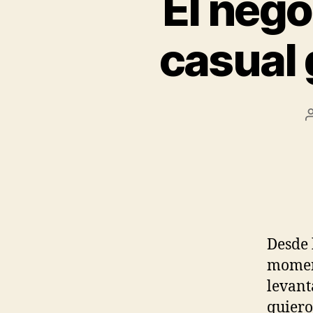
El nego
casual 
Desde 
moment
levant
quiero