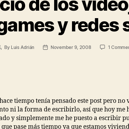
cio de los vide
games y redes 
By
Luis Adrián
November 9, 2008
1 Comme
Post
Post
author
date
hace tiempo tenía pensado este post pero no v
o ni la forma de escribirlo, así que hoy me 
ado y simplemente me he puesto a escribir p
 que pase más tiempo ya que estamos viviend