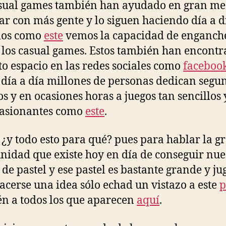
sual games también han ayudado en gran me
ar con más gente y lo siguen haciendo día a d
los como
este
vemos la capacidad de enganch
 los casual games. Estos también han encont
to espacio en las redes sociales como
faceboo
día a día millones de personas dedican segu
s y en ocasiones horas a juegos tan sencillos y
pasionantes como
este
.
¿y todo esto para qué? pues para hablar la g
nidad que existe hoy en día de conseguir nue
 de pastel y ese pastel es bastante grande y ju
acerse una idea sólo echad un vistazo a este
p
n a todos los que aparecen
aquí
.