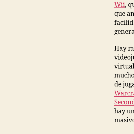
Wii
, 
que an
facili
genera
Hay má
videoj
virtua
mucho 
de jug
Warcr
Second
hay un
masivo