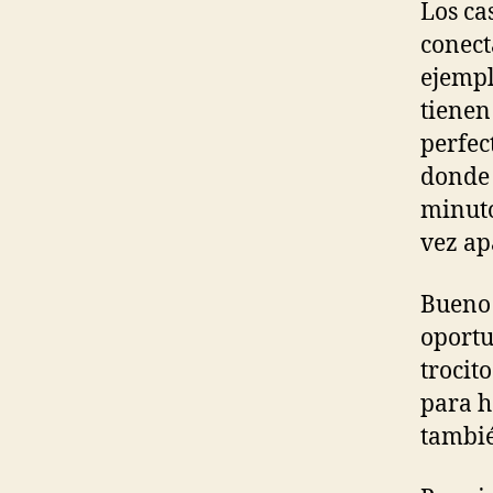
Los ca
conect
ejemp
tienen
perfec
donde 
minuto
vez a
Bueno 
oportu
trocito
para h
tambié