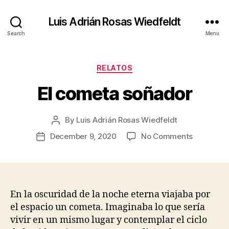
Luis Adrián Rosas Wiedfeldt
Search
Menu
Categories
RELATOS
El cometa soñador
By
Luis Adrián Rosas Wiedfeldt
Post
author
on
December 9, 2020
No Comments
Post
El
date
cometa
soñador
En la oscuridad de la noche eterna viajaba por
el espacio un cometa. Imaginaba lo que sería
vivir en un mismo lugar y contemplar el ciclo