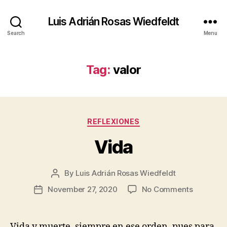
Luis Adrián Rosas Wiedfeldt
Search
Menu
Tag:
valor
Categories
REFLEXIONES
Vida
By
Luis Adrián Rosas Wiedfeldt
Post
author
on
November 27, 2020
No Comments
Post
Vida
date
Vida y muerte, siempre en ese orden, pues para