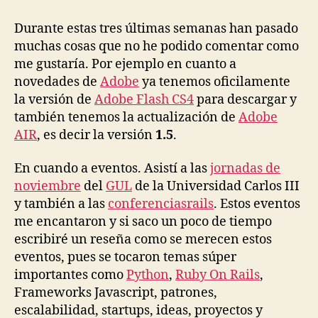
pasa
en
Durante estas tres últimas semanas han pasado
nomeva.com?
muchas cosas que no he podido comentar como
me gustaría. Por ejemplo en cuanto a
novedades de
Adobe
ya tenemos oficilamente
la versión de
Adobe Flash CS4
para descargar y
también tenemos la actualización de
Adobe
AIR
, es decir la versión
1.5
.
En cuando a eventos. Asistí a las
jornadas de
noviembre
del
GUL
de la Universidad Carlos III
y también a las
conferenciasrails
. Estos eventos
me encantaron y si saco un poco de tiempo
escribiré un reseña como se merecen estos
eventos, pues se tocaron temas súper
importantes como
Python
,
Ruby On Rails
,
Frameworks Javascript, patrones,
escalabilidad, startups, ideas, proyectos y