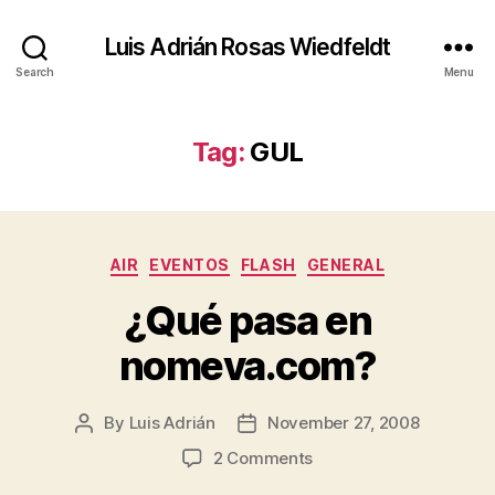
Luis Adrián Rosas Wiedfeldt
Search
Menu
Tag:
GUL
Categories
AIR
EVENTOS
FLASH
GENERAL
¿Qué pasa en
nomeva.com?
By
Luis Adrián
November 27, 2008
Post
Post
author
date
on
2 Comments
¿Qué