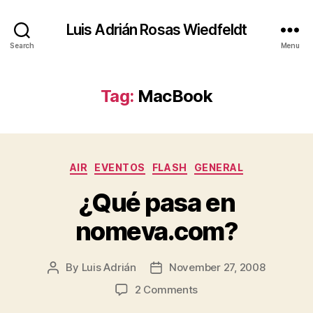
Luis Adrián Rosas Wiedfeldt
Search
Menu
Tag:
MacBook
Categories
AIR
EVENTOS
FLASH
GENERAL
¿Qué pasa en
nomeva.com?
By
Luis Adrián
November 27, 2008
Post
Post
author
date
on
2 Comments
¿Qué