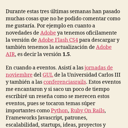
pasa
en
Durante estas tres últimas semanas han pasado
nomeva.com?
muchas cosas que no he podido comentar como
me gustaría. Por ejemplo en cuanto a
novedades de
Adobe
ya tenemos oficilamente
la versión de
Adobe Flash CS4
para descargar y
también tenemos la actualización de
Adobe
AIR
, es decir la versión
1.5
.
En cuando a eventos. Asistí a las
jornadas de
noviembre
del
GUL
de la Universidad Carlos III
y también a las
conferenciasrails
. Estos eventos
me encantaron y si saco un poco de tiempo
escribiré un reseña como se merecen estos
eventos, pues se tocaron temas súper
importantes como
Python
,
Ruby On Rails
,
Frameworks Javascript, patrones,
escalabilidad, startups, ideas, proyectos y